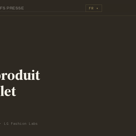
IFS
PRESSE
FR
▾
produit
let
 LG Fashion Labs