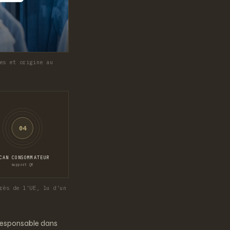
es et origine au
04
CAN CONSOMMATEUR
support QR
rès de l'UE, lu d'un
 responsable dans