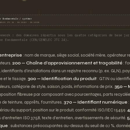
e fondamentale / système
NELEC JTC 24 · EN 18219 · EN 18220
mework : des domaines répartis sous les quatre catégories de base jur
me fondamentale (CEN/CENELEC JTC 24).
entreprise
: nom de marque, siège social, société mère, opérateur 
uteurs.
200 — Chaîne d'approvisionnement et traçabilité
: fo
dentifiants d'installations dans un registre reconnu (p. ex. GLN), pay
e et le tissage.
300 — Identification du produit
: GTIN ou identifi
uleurs, catégorie de style, saison, poids, informations de prix.
350 — 
position fibreuse par composant avec pourcentages, parts recyclées
e de teinture, apprêts, fournitures.
370 — Identifiant numérique
:
ériau du support, position sur le produit, conformité ISO/IEC 15459.
4
 d'entretien ISO 3758, texte d'entretien, avertissements de sécurité.
5
ique
: substances préoccupantes au-dessus du seuil de 0,1 %, données