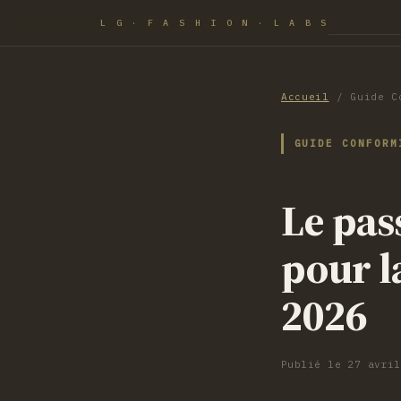
L G · F A S H I O N · L A B S
Accueil
/
Guide C
GUIDE CONFORM
Le pas
pour l
2026
Publié le 27 avri