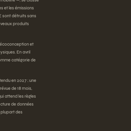
mobilité —, se classe
es et les émissions
UE sont détruits sans
ouveaux produits
ve écoconception et
ysiques. En avril
 comme catégorie de
ttendu en 2027 ; une
révue de 18 mois,
i attend les règles
ructure de données
 plupart des