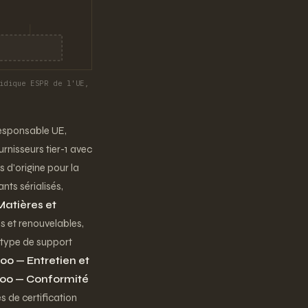
idique ESPR de l'UE,
responsable UE,
urnisseurs tier-1 avec
s d'origine pour la
ants sérialisés,
Matières et
 et renouvelables,
 type de support
00 — Entretien et
00 — Conformité
 de certification