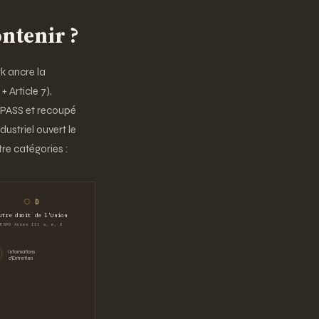
ontenir ?
rk ancre la
 Article 7),
RPASS et recoupé
ustriel ouvert le
re catégories :
D
utre droit de l'Union
ESPR Annex III a, e, f
Informations
d'Entretien