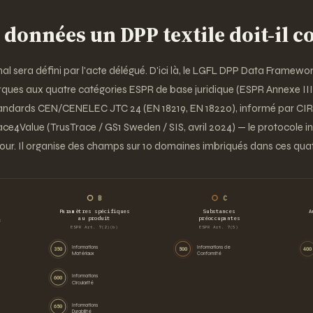
 données un DPP textile doit-il c
nal sera défini par l'acte délégué. D'ici là, le LGFL DPP Data Framewo
ues aux quatre catégories ESPR de base juridique (ESPR Annexe III +
standards CEN/CENELEC JTC 24 (EN 18219, EN 18220), informé par CI
ce4Value (TrusTrace / GS1 Sweden / SIS, avril 2024) — le protocole ind
 jour. Il organise des champs sur 10 domaines imbriqués dans ces quat
B
C
Paramètres spécifiques
Substances
A
au produit
préoccupantes
k
ESPR Art. 7(2)(b)
ESPR Art. 7(5)
Informations
Informations de
350
500
400
Matériaux
Conformité
Informations
600
Circularité
Informations
650
Durabilité