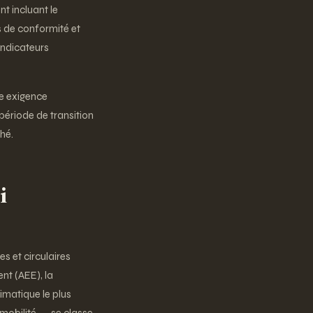
t incluant le
es de conformité et
 indicateurs
ne exigence
période de transition
hé.
i
es et circulaires
nt (AEE), la
imatique le plus