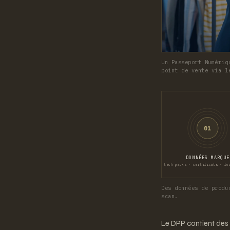
Un Passeport Numériq
point de vente via l
01
DONNÉES MARQUE
tech packs · certificats · fo
Des données de produ
scan.
Le DPP contient des 