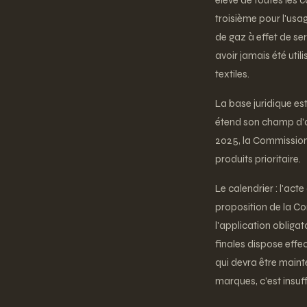
élevé de toutes les 
troisième pour l'usa
de gaz à effet de ser
avoir jamais été util
textiles.
La base juridique est
étend son champ d'ap
2025, la Commission
produits prioritaire.
Le calendrier : l'act
proposition de la Co
l'application oblig
finales dispose effe
qui devra être maint
marques, c'est insuff