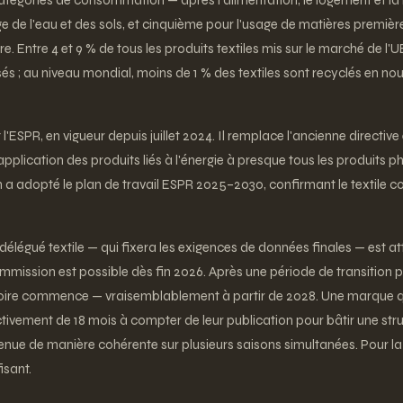
catégories de consommation — après l'alimentation, le logement et la 
ge de l'eau et des sols, et cinquième pour l'usage de matières premièr
re. Entre 4 et 9 % de tous les produits textiles mis sur le marché de l'
isés ; au niveau mondial, moins de 1 % des textiles sont recyclés en n
 l'ESPR, en vigueur depuis juillet 2024. Il remplace l'ancienne directi
plication des produits liés à l'énergie à presque tous les produits ph
 a adopté le plan de travail ESPR 2025–2030, confirmant le textile
e délégué textile — qui fixera les exigences de données finales — est a
mmission est possible dès fin 2026. Après une période de transition p
atoire commence — vraisemblablement à partir de 2028. Une marque qu
ctivement de 18 mois à compter de leur publication pour bâtir une st
enue de manière cohérente sur plusieurs saisons simultanées. Pour la
isant.