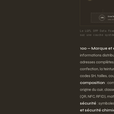
Couch
370
CEN/CE
Le LGFL DPP Data Fra
sur une couche systè
100 — Marque et 
informations distrib
adresses complètes, i
confection, la teintur
codes SH, tailles, co
composition
: com
origine du cuir, class
(QR, NFC, RFID), mat
sécurité
: symboles
et sécurité chim