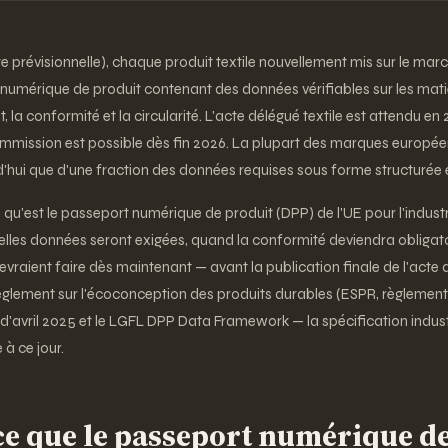
te prévisionnelle), chaque produit textile nouvellement mis sur le mar
numérique de produit contenant des données vérifiables sur les matiè
 la conformité et la circularité. L'acte délégué textile est attendu en
ommission est possible dès fin 2026. La plupart des marques europé
'hui que d'une fraction des données requises sous forme structurée e
 qu'est le passeport numérique de produit (DPP) de l'UE pour l'indust
quelles données seront exigées, quand la conformité deviendra obligato
aient faire dès maintenant — avant la publication finale de l'acte d
 règlement sur l'écoconception des produits durables (ESPR, règlement 
 d'avril 2025 et le LGFL DPP Data Framework — la spécification industr
 à ce jour.
-ce que le passeport numérique d