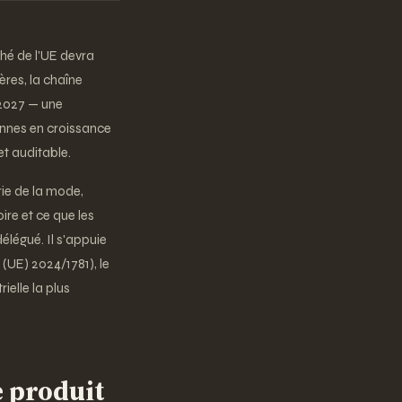
ché de l'UE devra
res, la chaîne
 2027 — une
ennes en croissance
t auditable.
rie de la mode,
ire et ce que les
élégué. Il s'appuie
(UE) 2024/1781), le
ielle la plus
e produit