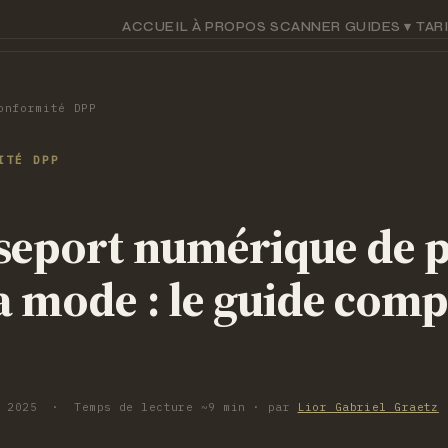
ACCUEIL
À PROPOS
SCANNER
GUIDES ▾
TAR
onformité DPP
ITÉ DPP
seport numérique de 
a mode : le guide comp
l 2025 · Temps de lecture ~9 min · par
Lior Gabriel Graetz
·