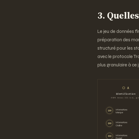
3. Quelles
Le jeu de données fi
préparation des marq
structuré pour les 
avec le protocole Tra
plus granulaire à ce
A
Identification
ESPR Annex III b–d, g–
Informations
100
Marque
Informations
200
Chaîne
Informations
300
Produit