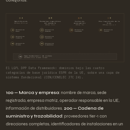
A
B
C
D
Identificación
Parámetros específicos
Sustancias
Otra legislación de la
del producto
preocupantes
Unión
ESPR Annex III b–d, g–k
ESPR Art. 7(2)(b)
ESPR Art. 7(5)
ESPR Annex III a, e, f
Información de
Información de
Información de
Información de
100
350
500
400
Marca
Materiales
Cumplimiento
Cuidado
Información de
Información de
200
600
Cadena de
Circularidad
Información de
Información de
300
650
Producto
Sostenibilidad
Capa fundacional / de sistema
370
CEN/CENELEC JTC 24 · EN 18219 · EN 18220
El LGFL DPP Data Framework: dominios bajo las cuatro
categorías de base jurídica ESPR de la UE, sobre una capa de
sistema fundacional (CEN/CENELEC JTC 24).
100 — Marca y empresa
: nombre de marca, sede
registrada, empresa matriz, operador responsable en la UE,
información de distribuidores.
200 — Cadena de
suministro y trazabilidad
: proveedores tier-1 con
direcciones completas, identificadores de instalaciones en un