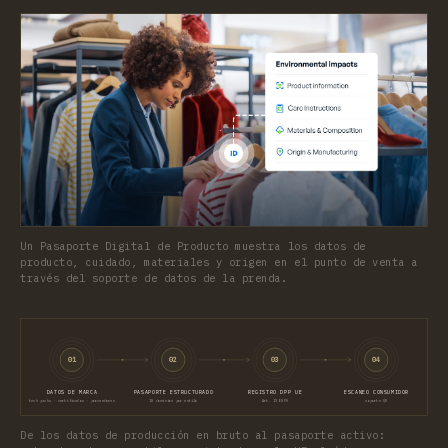
Un Pasaporte Digital de Producto muestra los datos de
producto, cuidado, materiales y origen en el punto de venta a
través del soporte de datos de la prenda.
01
02
03
04
DATOS DE MARCA
PASAPORTE ESTRUCTURADO
REGISTRO DPP UE
ESCANEO CONSUMIDOR
tech packs · certificados · proveedores
10 dominios por estilo
Art. 13 ESPR
soporte QR
De los datos de producción en bruto al pasaporte activo: