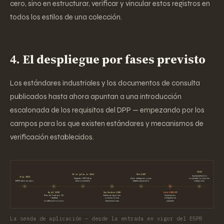
cero, sino en estructurar, verificar y vincular estos registros en
todos los estilos de una colección.
4. El despliegue por fases previsto
Los estándares industriales y los documentos de consulta
publicados hasta ahora apuntan a una introducción
escalonada de los requisitos del DPP — empezando por los
campos para los que existen estándares y mecanismos de
verificación establecidos.
2030
19 de julio de 2026
Mid-2027
Implementación
July 2024
Registro DPP UE en
Acto delegado para
completa, todas las
ESPR entró en vigor
funcionamiento
textiles esperado
categorías
April 2025
Septiembre 2026
Late 2028/29
Plan de Trabajo CE
Entran en vigor las
Aplicación
— textiles
normas sobre
obligatoria
confirmados como
declaraciones
prevista
La senda de aplicación — desde la entrada en vigor del ESPR