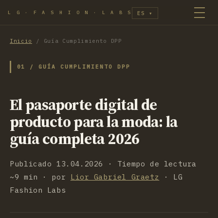
L G · F A S H I O N · L A B S
ES
▾
Inicio
/
Guía Cumplimiento DPP
01 / GUÍA CUMPLIMIENTO DPP
El pasaporte digital de
producto para la moda: la
guía completa 2026
Publicado 13.04.2026 · Tiempo de lectura
~9 min · por
Lior Gabriel Graetz
· LG
Fashion Labs