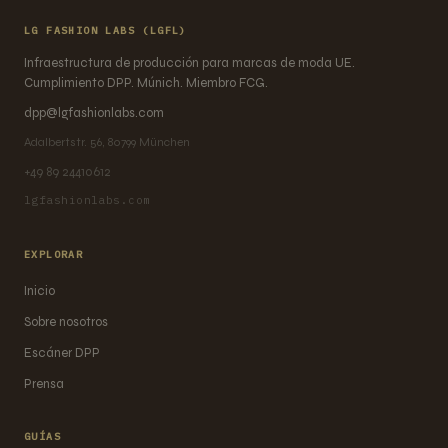
LG FASHION LABS (LGFL)
Infraestructura de producción para marcas de moda UE.
Cumplimiento DPP. Múnich. Miembro FCG.
dpp@lgfashionlabs.com
Adalbertstr. 56, 80799 München
+49 89 24410612
lgfashionlabs.com
EXPLORAR
Inicio
Sobre nosotros
Escáner DPP
Prensa
GUÍAS