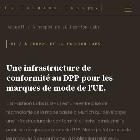
L G · F A S H I O N · L A B S
FR
▾
Accueil
/
À propos de LG Fashion Labs
01 / À PROPOS DE LG FASHION LABS
Une infrastructure de
conformité au DPP pour les
marques de mode de l'UE.
LG Fashion Labs (LGFL) est une entreprise de
technologie de la mode basée à Munich qui développe
une infrastructure de conformité à l'échelle industrielle
pour les marques de mode de l'UE. Notre plateforme aide
les marques à se conformer à l'obligation relative au