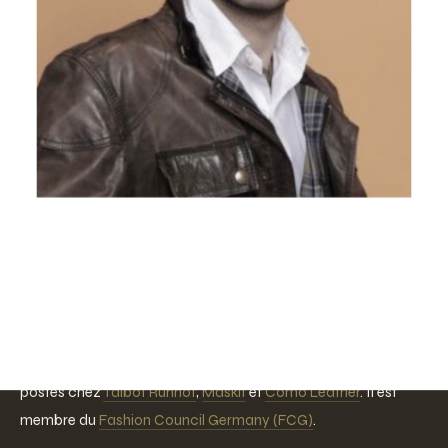
LGFL a été fondée par
Lior Gabriel Graetz
, un créateur
de mode et stratège en chaîne d'approvisionnement basé à
Munich. Lior a suivi une formation à la
Modeschule
Hetzendorf
de Vienne, a présenté
cinq collections sur les
podiums entre 2020 et 2024
sous sa propre marque
Lior
Gabriel
, et a forgé sa vision du secteur à travers différents
postes chez
Talbot Runhof
,
Maskit
et
Como Leather
. Il est
membre du
Fashion Council Germany (FCG)
.