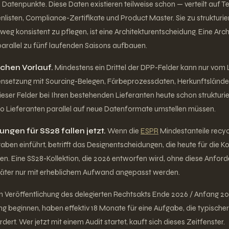
Datenpunkte. Diese Daten existieren teilweise schon — verteilt auf Tec
enlisten, Compliance-Zertifikate und Product Master. Sie zu strukturi
weg konsistent zu pflegen, ist eine Architekturentscheidung. Eine Arc
parallel zu fünf laufenden Saisons aufbauen.
chen Vorlauf.
Mindestens ein Drittel der DPP-Felder kann nur vo
etzung mit Sourcing-Belegen, Färbeprozessdaten, Herkunftsländer 
dieser Felder bei Ihren bestehenden Lieferanten heute schon strukturie
00 Lieferanten parallel auf neue Datenformate umstellen müssen.
ngen für SS28 fallen jetzt.
Wenn die
ESPR
Mindestanteile recyc
en einführt, betrifft das Designentscheidungen, die heute für die K
en. Eine SS28-Kollektion, die 2026 entworfen wird, ohne diese Anfor
später nur mit erheblichem Aufwand angepasst werden.
h Veröffentlichung des delegierten Rechtsakts Ende 2026 / Anfang 20
 beginnen, haben effektiv 18 Monate für eine Aufgabe, die typischer
ert. Wer jetzt mit einem Audit startet, kauft sich dieses Zeitfenster.