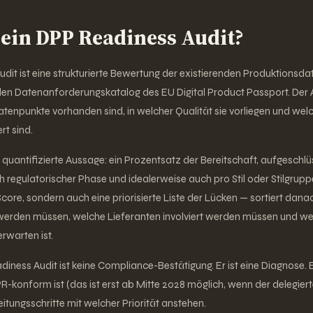
t ein DPP Readiness Audit?
dit ist eine strukturierte Bewertung der existierenden Produktionsda
 Datenanforderungskatalog des EU Digital Product Passport. Der A
atenpunkte vorhanden sind, in welcher Qualität sie vorliegen und wel
rt sind.
e quantifizierte Aussage: ein Prozentsatz der Bereitschaft, aufgeschlü
 regulatorischer Phase und idealerweise auch pro Stil oder Stilgruppe
 Score, sondern auch eine priorisierte Liste der Lücken — sortiert dan
werden müssen, welche Lieferanten involviert werden müssen und w
erwarten ist.
iness Audit ist keine Compliance-Bestätigung. Er ist eine Diagnose. Er
-konform ist (das ist erst ab Mitte 2028 möglich, wenn der delegierte
eitungsschritte mit welcher Priorität anstehen.