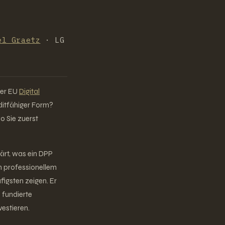
el Graetz
· LG
der EU
Digital
uditfähiger Form?
wo Sie zuerst
ärt, was ein DPP
on professionellem
igsten zeigen. Er
 fundierte
vestieren.