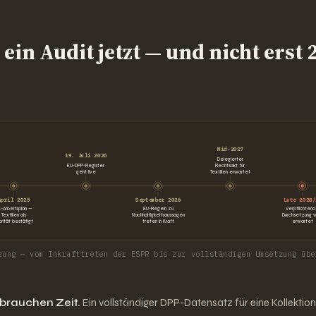
ein Audit jetzt — und nicht erst 
Mid-2027
19. Juli 2026
Delegierter
EU-DPP-Register
Rechtsakt für
geht live
Textilien erwartet
April 2025
September 2026
Late 2028/
-Arbeitsplan —
EU-Regeln zu
Verpflichten
Textilien als
Nachhaltigkeitsaussagen
Durchsetzung w
iorität bestätigt
treten in Kraft
erwartet
zung — vom Inkrafttreten der ESPR bis zur vollständigen Umsetzung übe
brauchen Zeit.
Ein vollständiger DPP-Datensatz für eine Kollektion 