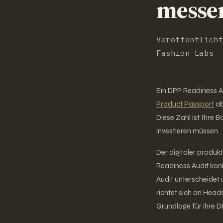
messe
Veröffentlich
Fashion Labs
Ein DPP Readiness Au
Product Passport
ab
Diese Zahl ist Ihre B
investieren müssen.
Der digitaler produk
Readiness Audit konk
Audit unterscheidet
richtet sich an Head
Grundlage für ihre D