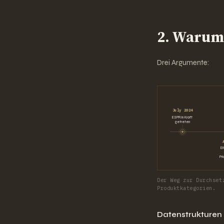
2. Warum 
Drei Argumente:
July 2024
ESPR in Kraft
getreten
EK
Pr
Der Weg zur Durchset
Produktkategorien.
Datenstrukturen 