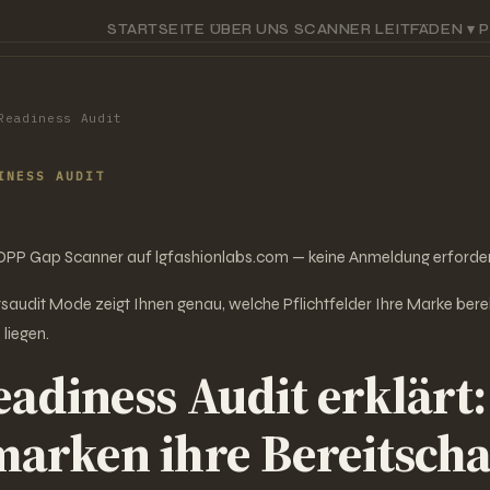
STARTSEITE
ÜBER UNS
SCANNER
LEITFÄDEN ▾
P
Readiness Audit
INESS AUDIT
 DPP Gap Scanner auf lgfashionlabs.com — keine Anmeldung erforder
tsaudit Mode zeigt Ihnen genau, welche Pflichtfelder Ihre Marke ber
 liegen.
adiness Audit erklärt:
rken ihre Bereitscha