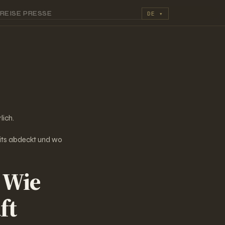
REISE
PRESSE
DE
▾
lich.
eits abdeckt und wo
 Wie
ft