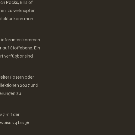
h Packs, Bills of
eren, zu verknüpfen
hitektur kann man
m Lieferanten kommen
auf Stoffebene. Ein
rt verfügbar sind
elter Fasern oder
ollektionen 2027 und
derungen zu
27 mit der
weise 24 bis 36