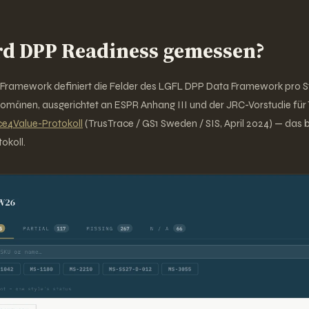
rd DPP Readiness gemessen?
ramework definiert die Felder des LGFL DPP Data Framework pro Sti
mänen, ausgerichtet an ESPR Anhang III und der JRC-Vorstudie für Te
ce4Value-Protokoll
(TrusTrace / GS1 Sweden / SIS, April 2024) — das b
okoll.