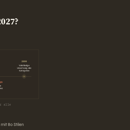
2027?
2030
Vollständige
Umsetzung, alle
Kategorien
29
de
ird
r alle
mit 80 Stilen