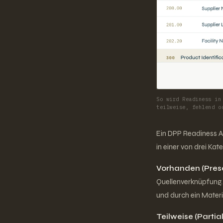
So wird Readiness in
teilweise, fehlend o
Ein DPP Readiness A
in einer von drei Kat
Vorhanden (Prese
Quellenverknüpfung.
und durch ein Materi
Teilweise (Partial