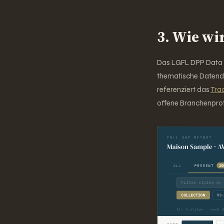
3. Wie wi
Das LGFL DPP Data F
thematische Datendo
referenziert das
Tra
offene Branchenprot