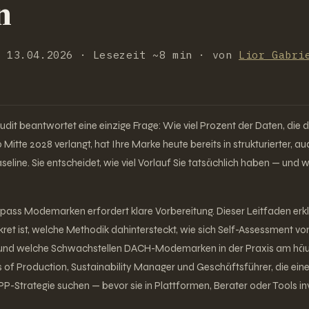
n
t 13.04.2026 · Lesezeit ~8 min · von
Lior Gabri
dit beantwortet eine einzige Frage: Wie viel Prozent der Daten, die 
 Mitte 2028 verlangt, hat Ihre Marke heute bereits in strukturierter, a
aseline. Sie entscheidet, wie viel Vorlauf Sie tatsächlich haben — und 
tpass Modemarken erfordert klare Vorbereitung. Dieser Leitfaden erkl
ret ist, welche Methodik dahintersteckt, wie sich Self-Assessment v
 und welche Schwachstellen DACH-Modemarken in der Praxis am häuf
s of Production, Sustainability Manager und Geschäftsführer, die eine
PP-Strategie suchen — bevor sie in Plattformen, Berater oder Tools in