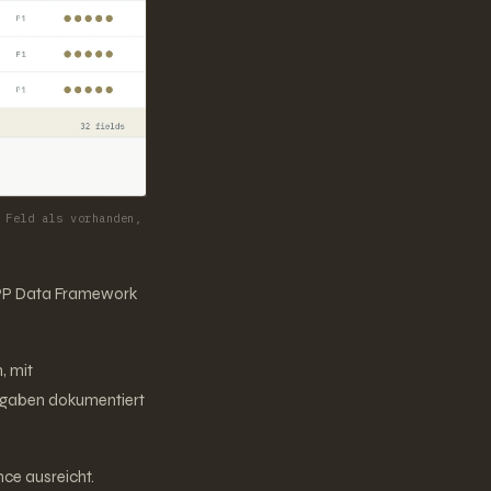
 Feld als vorhanden,
 DPP Data Framework
, mit
angaben dokumentiert
nce ausreicht.