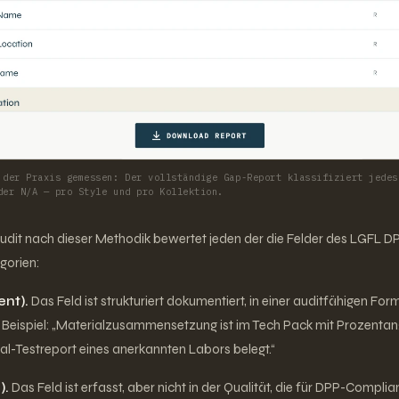
 der Praxis gemessen: Der vollständige Gap-Report klassifiziert jedes
der N/A — pro Style und pro Kollektion.
udit nach dieser Methodik bewertet jeden der die Felder des LGFL
egorien:
nt).
Das Feld ist strukturiert dokumentiert, in einer auditfähigen Form
 Beispiel: „Materialzusammensetzung ist im Tech Pack mit Prozent
al-Testreport eines anerkannten Labors belegt.“
).
Das Feld ist erfasst, aber nicht in der Qualität, die für DPP-Complia