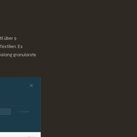
l über 9
xtilien. Es
islang granularste