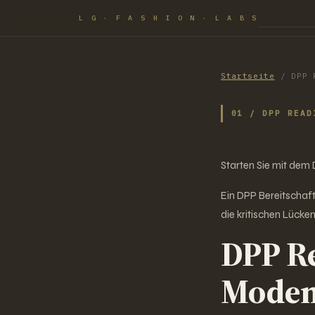
L G · F A S H I O N · L A B S
Startseite
/
DPP 
01 / DPP READ
Starten Sie mit dem
Ein DPP Bereitschaf
die kritischen Lücken
DPP Re
Modema